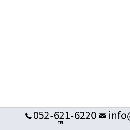
052-621-6220
info
TEL