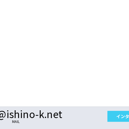
@ishino-k.net
イン
MAIL