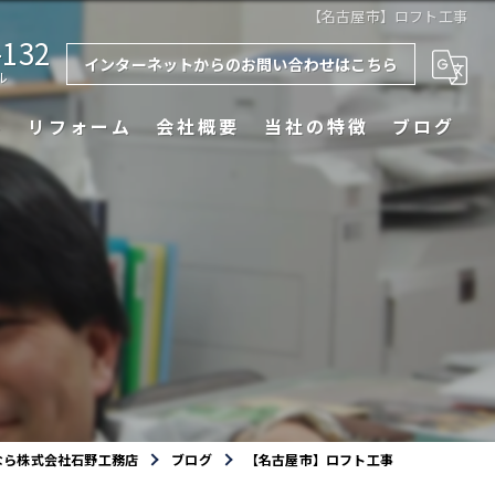
【名古屋市】ロフト工事
-132
インターネットからのお問い合わせはこちら
ル
み
リフォーム
会社概要
当社の特徴
ブログ
注文住宅
新築
事
増改築
外壁塗装
外構
なら株式会社石野工務店
ブログ
【名古屋市】ロフト工事